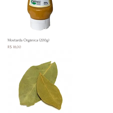
Mostarda Orgânica (200g)
Preço
R$ 18,00