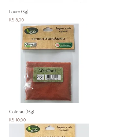
Louro (3g)
Preço
R$ 8,00
Colorau (15g)
Preço
R$ 10,00