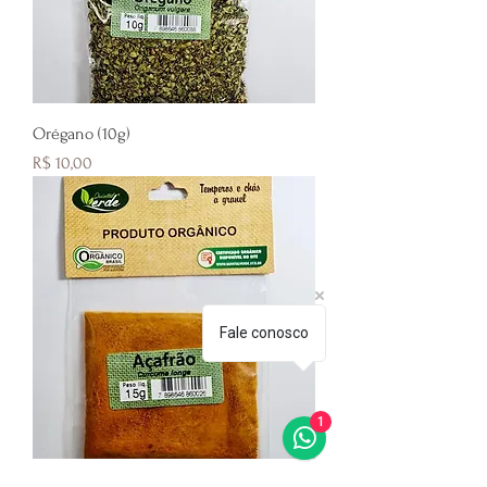
Orégano (10g)
Preço
R$ 10,00
Fale conosco
1