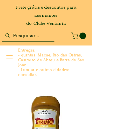
Frete grátis e descontos para
assinantes
do Clube Ventania
Entregas:
- quintas: Macaé, Rio das Ostras,
Casimiro de Abreu e Barra de São
João.
- Lumiar e outras cidades:
consultar.