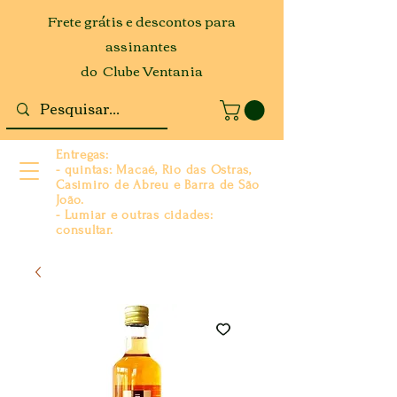
Frete grátis e descontos para
assinantes
do Clube Ventania
Entregas:
- quintas: Macaé, Rio das Ostras,
Casimiro de Abreu e Barra de São
João.
- Lumiar e outras cidades:
consultar.