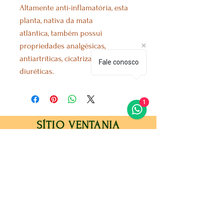
Altamente anti-inflamatória, esta
planta, nativa da mata
atlântica, também possui
propriedades analgésicas,
antiartríticas, cicatrizantes e
Fale conosco
diuréticas.
1
SÍTIO VENTANIA
Loja
Sugestões ou Reclamações
Galeria
Política do Sítio
Sobre Nós
Métodos de Pagamento
Contato
Perguntas frequentes
Métodos de pagamentos aceitos: