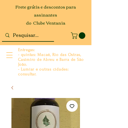
Frete grátis e descontos para
assinantes
do Clube Ventania
Entregas:
- quintas: Macaé, Rio das Ostras,
Casimiro de Abreu e Barra de São
João.
- Lumiar e outras cidades:
consultar.