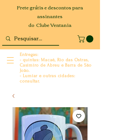
Frete grátis e descontos para
assinantes
do Clube Ventania
Entregas:
- quintas: Macaé, Rio das Ostras,
Casimiro de Abreu e Barra de São
João.
- Lumiar e outras cidades:
consultar.