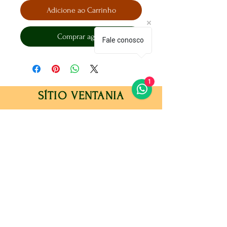
Adicione ao Carrinho
Comprar agora
Fale conosco
1
SÍTIO VENTANIA
Loja
Sugestões ou Reclamações
Galeria
Política do Sítio
Sobre Nós
Métodos de Pagamento
Contato
Perguntas frequentes
Métodos de pagamentos aceitos:
Dinheiro (ato da entrega)
PIX