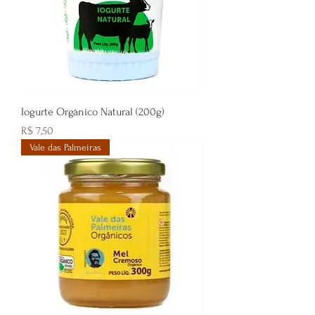
Iogurte Orgânico Natural (200g)
Preço
R$ 7,50
Vale das Palmeiras