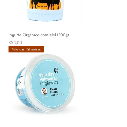
Iogurte Orgânico com Mel (200g)
Preço
R$ 7,00
Vale das Palmeiras