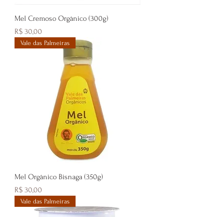
Mel Cremoso Orgânico (300g)
Preço
R$ 30,00
Vale das Palmeiras
Mel Orgânico Bisnaga (350g)
Preço
R$ 30,00
Vale das Palmeiras