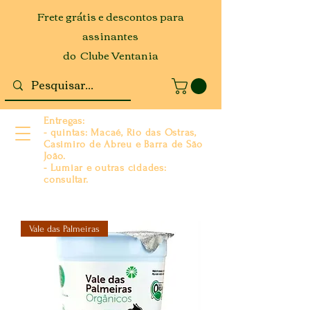
Frete grátis e descontos para
assinantes
do Clube Ventania
Entregas:
- quintas: Macaé, Rio das Ostras,
Casimiro de Abreu e Barra de São
João.
- Lumiar e outras cidades:
consultar.
Vale das Palmeiras