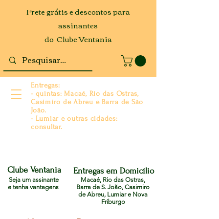
Frete grátis e descontos para
assinantes
do Clube Ventania
Entregas:
- quintas: Macaé, Rio das Ostras,
Casimiro de Abreu e Barra de São
João.
- Lumiar e outras cidades:
consultar.
Clube Ventania
Entregas em Domicílio
Seja um assinante
Macaé, Rio das Ostras,
e tenha vantagens
Barra de S. João, Casimiro
de Abreu, Lumiar e Nova
Friburgo