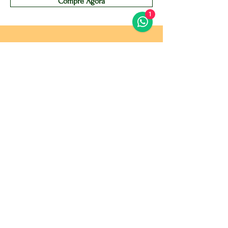
Compre Agora
1
Plantamos amor e
colhemos saúde! <3
Siga-nos @sitioventania_
SEJA ASSINANTE DO CLUBE
VENTANIA E RECEBA EM
DOMICÍLIO COM FRETE