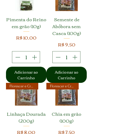
Pimenta do Reino
Semente de
em grão (10g)
Abóbora sem
Casca (100g)
Preço
R$ 10,00
Preço
R$ 9,50
Adicionar ao
Adicionar ao
Carrinho
Carrinho
Florescer e Crescer
Florescer e Crescer
Linhaça Dourada
Chia em grão
(200g)
(100g)
Preço
Preço
R$ 8,00
R$ 7,50