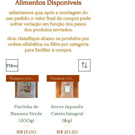
Alimentos Disponíveis
salientamos que, após a montagem do
seu pedido, o valor final da compra pode
sofrer variação em função dos pesos
dos produtos enviados.
dica: classifique abaixo os produtos por
ordem alfabética ou filtre por categoria
para facilitar a compra.
Filtro
Florescer e Crescer
Florescer e Crescer
Farinha de
Arroz Japonês
Banana Verde
Cateto Integral
(200g)
(1kg)
Preço
Preço
R$ 13,00
R$ 20,50