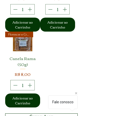
Adicionar ao
Adicionar ao
Carrinho
Carrinho
Florescer e Crescer
Canela Rama
(50g)
Preço
R$ 8,00
Adicionar ao
Carrinho
Fale conosco