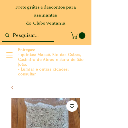
Frete grátis e descontos para
assinantes
do Clube Ventania
Entregas:
- quintas: Macaé, Rio das Ostras,
Casimiro de Abreu e Barra de São
João.
- Lumiar e outras cidades:
consultar.