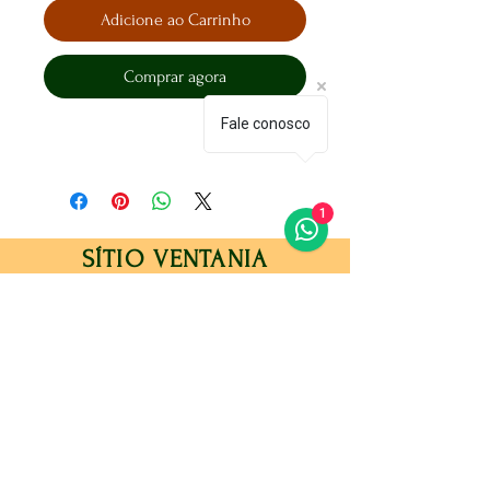
Adicione ao Carrinho
Comprar agora
Fale conosco
1
SÍTIO VENTANIA
Loja
Sugestões ou Reclamações
Galeria
Política do Sítio
Sobre Nós
Métodos de Pagamento
Contato
Perguntas frequentes
Métodos de pagamentos aceitos:
Dinheiro (ato da entrega)