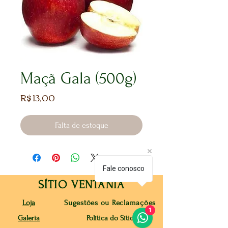
Maçã Gala (500g)
Preço
R$ 13,00
Falta de estoque
Fale conosco
SÍTIO VENTANIA
Loja
Sugestões ou Reclamações
1
Galeria
Política do Sítio