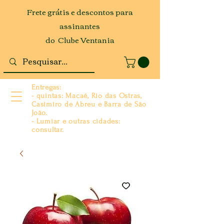
Frete grátis e descontos para
assinantes
do Clube Ventania
Entregas:
- quintas: Macaé, Rio das Ostras,
Casimiro de Abreu e Barra de São
João.
- Lumiar e outras cidades:
consultar.