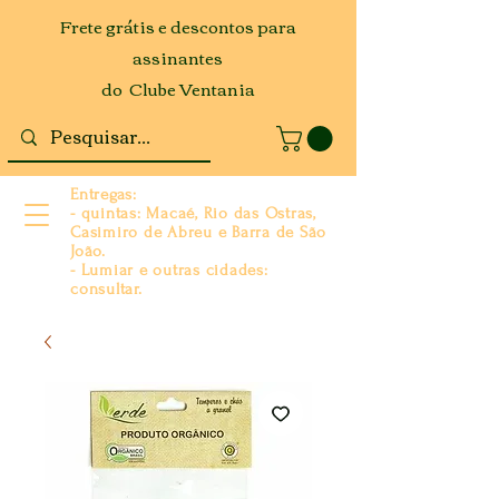
Frete grátis e descontos para
assinantes
do Clube Ventania
Entregas:
- quintas: Macaé, Rio das Ostras,
Casimiro de Abreu e Barra de São
João.
- Lumiar e outras cidades:
consultar.